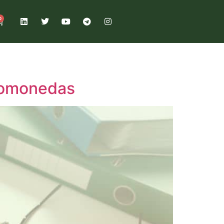
0
ptomonedas