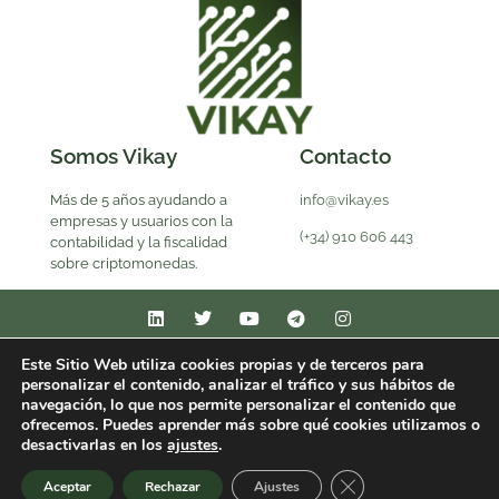
Somos Vikay
Contacto
Más de 5 años ayudando a
info@vikay.es
empresas y usuarios con la
(+34) 910 606 443
contabilidad y la fiscalidad
sobre criptomonedas.
Este Sitio Web utiliza cookies propias y de terceros para
personalizar el contenido, analizar el tráfico y sus hábitos de
Artículos
Aviso Legal
Contacto
Equipo
navegación, lo que nos permite personalizar el contenido que
ofrecemos. Puedes aprender más sobre qué cookies utilizamos o
Política de Contratación
Política de Cookies
desactivarlas en los
ajustes
.
Cerrar el banner de 
Aceptar
Rechazar
Ajustes
Política de Privacidad